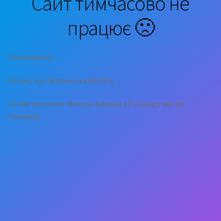
Сайт тимчасово не
працює 🙁
Наші адреси
м.Київ, вул. Жилянська 82/20 Б
м.Київ проспект Миколи Бажана 1П (вихід з метро
Позняки)