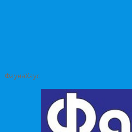
ФаунаХаус