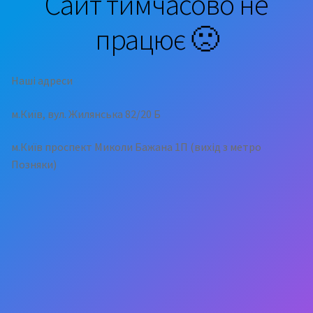
Сайт тимчасово не
працює 🙁
Наші адреси
м.Київ, вул. Жилянська 82/20 Б
м.Київ проспект Миколи Бажана 1П (вихід з метро
Позняки)