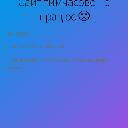
Сайт тимчасово не
працює 🙁
Наші адреси
м.Київ, вул. Жилянська 82/20 Б
м.Київ проспект Миколи Бажана 1П (вихід з метро
Позняки)