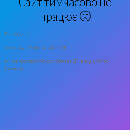
Сайт тимчасово не
працює 🙁
Наші адреси
м.Київ, вул. Жилянська 82/20 Б
м.Київ проспект Миколи Бажана 1П (вихід з метро
Позняки)