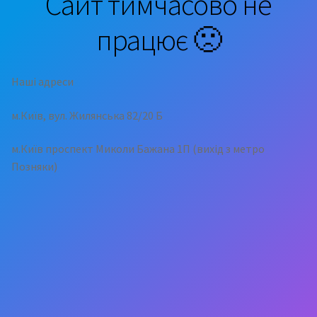
Сайт тимчасово не
працює 🙁
Наші адреси
м.Київ, вул. Жилянська 82/20 Б
м.Київ проспект Миколи Бажана 1П (вихід з метро
Позняки)