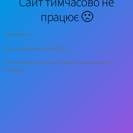
Сайт тимчасово не
працює 🙁
Наші адреси
м.Київ, вул. Жилянська 82/20 Б
м.Київ проспект Миколи Бажана 1П (вихід з метро
Позняки)